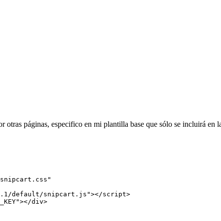
 otras páginas, especifico en mi plantilla base que sólo se incluirá en l
snipcart.css
"
.1/default/snipcart.js
"
>
</
script
>
_KEY
"
>
</
div
>