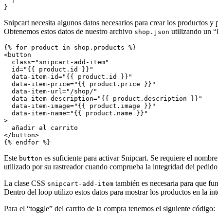
}
Snipcart necesita algunos datos necesarios para crear los productos y 
Obtenemos estos datos de nuestro archivo
utilizando un “
shop.json
<
button
class
=
"
snipcart-add-item
"
id
=
"
{{ product.id }}
"
data-item-id
=
"
{{ product.id }}
"
data-item-price
=
"
{{ product.price }}
"
data-item-url
=
"
/shop/
"
data-item-description
=
"
{{ product.description }}
"
data-item-image
=
"
{{ product.image }}
"
data-item-name
=
"
{{ product.name }}
"
>
</
button
>
{% endfor %}
Este
es suficiente para activar Snipcart. Se requiere el nombr
button
utilizado por su rastreador cuando comprueba la integridad del pedido
La clase CSS
también es necesaria para que fun
snipcart-add-item
Dentro del loop utilizo estos datos para mostrar los productos en la int
Para el “toggle” del carrito de la compra tenemos el siguiente código: