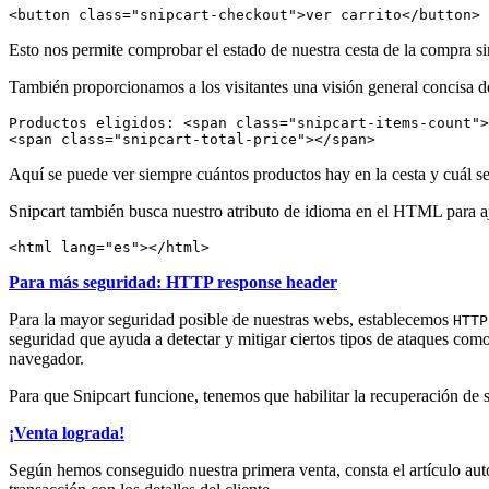
<
button
class
=
"
snipcart-checkout
"
>
ver carrito
</
button
>
Esto nos permite comprobar el estado de nuestra cesta de la compra si
También proporcionamos a los visitantes una visión general concisa d
Productos eligidos: 
<
span
class
=
"
snipcart-items-count
"
>
<
span
class
=
"
snipcart-total-price
"
>
</
span
>
Aquí se puede ver siempre cuántos productos hay en la cesta y cuál se
Snipcart también busca nuestro atributo de idioma en el HTML para a
<
html
lang
=
"
es
"
>
</
html
>
Para más seguridad: HTTP response header
Para la mayor seguridad posible de nuestras webs, establecemos
HTTP
seguridad que ayuda a detectar y mitigar ciertos tipos de ataques com
navegador.
Para que Snipcart funcione, tenemos que habilitar la recuperación de s
¡Venta lograda!
Según hemos conseguido nuestra primera venta, consta el artículo auto