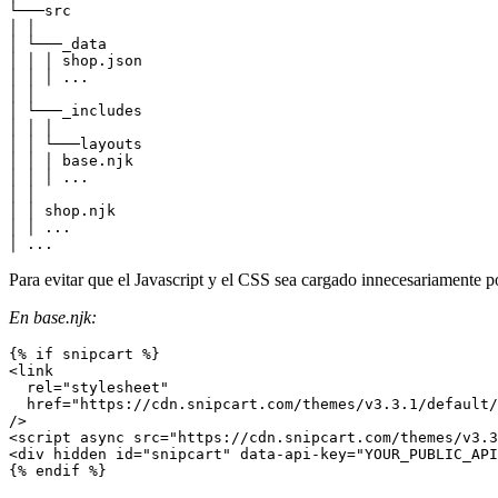
└───src

│ │

│ └───_data

│ │ │ shop.json

│ │ │ ...

│ │

│ └───_includes

│ │ │

│ │ └───layouts

│ │ │ base.njk

│ │ │ ...

│ │

│ │ shop.njk

│ │ ...

│ ...
Para evitar que el Javascript y el CSS sea cargado innecesariamente por
En base.njk:
<
link
rel
=
"
stylesheet
"
href
=
"
https://cdn.snipcart.com/themes/v3.3.1/default/
/>
<
script
async
src
=
"
https://cdn.snipcart.com/themes/v3.3
<
div
hidden
id
=
"
snipcart
"
data-api-key
=
"
YOUR_PUBLIC_API
{% endif %}