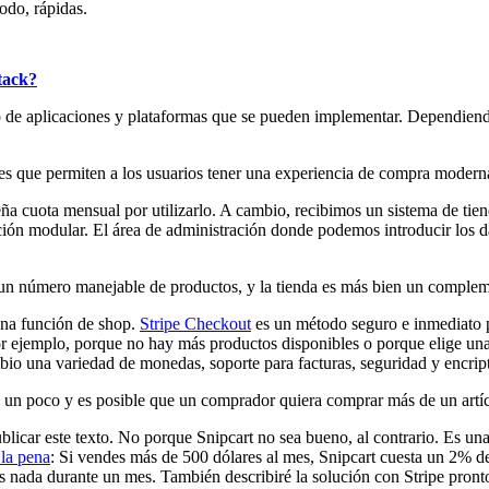
odo, rápidas.
tack?
 de aplicaciones y plataformas que se pueden implementar. Dependiend
es que permiten a los usuarios tener una experiencia de compra moderna
ña cuota mensual por utilizarlo. A cambio, recibimos un sistema de tien
ión modular. El área de administración donde podemos introducir los da
un número manejable de productos, y la tienda es más bien un compleme
una función de shop.
Stripe Checkout
es un método seguro e inmediato p
 ejemplo, porque no hay más productos disponibles o porque elige una s
 una variedad de monedas, soporte para facturas, seguridad y encriptac
 un poco y es posible que un comprador quiera comprar más de un artícu
icar este texto. No porque Snipcart no sea bueno, al contrario. Es una
la pena
: Si vendes más de 500 dólares al mes, Snipcart cuesta un 2% d
des nada durante un mes. También describiré la solución con Stripe pronto