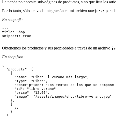
La tienda no necesita sub-páginas de productos, sino que lista los art
Por lo tanto, sólo activo la integración en mi archivo
para la
Nunjucks
En shop.njk:
---
title
:
snipcart
:
true
---
Obtenemos los productos y sus propiedades a través de un archivo
js
En shop.json:
{
"products"
:
[
{
"name"
:
"Libro El verano más largo"
,
"type"
:
"Libro"
,
"description"
:
"Los textos de los que se compone 
"id"
:
"libro-verano"
,
"price"
:
"12.00"
,
"image"
:
"/assets/images/shop/libro-verano.jpg"
}
,
{
// ...
}
]